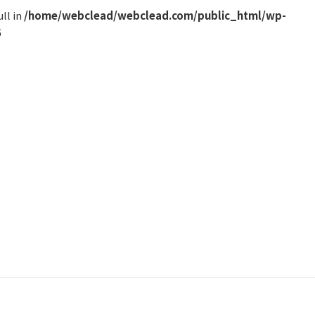
ll in
/home/webclead/webclead.com/public_html/wp-
6