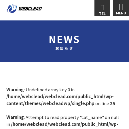
MENU
TEL
NEWS
お知らせ
Warning
: Undefined array key 0 in
/home/webclead/webclead.com/public_html/wp-
content/themes/webcleadwp/single.php
on line
25
Warning
: Attempt to read property "cat_name" on null
in
/home/webclead/webclead.com/public_html/wp-