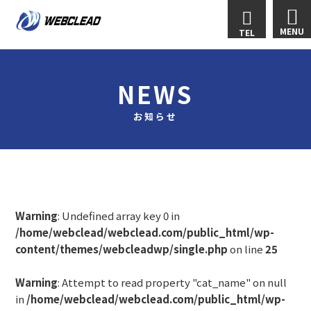
MENU
TEL
NEWS
お知らせ
Warning
: Undefined array key 0 in
/home/webclead/webclead.com/public_html/wp-
content/themes/webcleadwp/single.php
on line
25
Warning
: Attempt to read property "cat_name" on null
in
/home/webclead/webclead.com/public_html/wp-