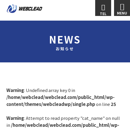
MENU
TEL
NEWS
お知らせ
Warning
: Undefined array key 0 in
/home/webclead/webclead.com/public_html/wp-
content/themes/webcleadwp/single.php
on line
25
Warning
: Attempt to read property "cat_name" on null
in
/home/webclead/webclead.com/public_html/wp-