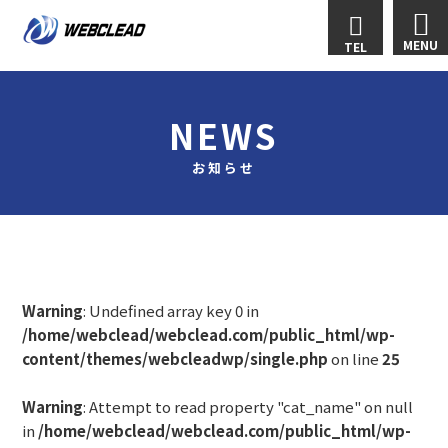
MENU
TEL
NEWS
お知らせ
Warning
: Undefined array key 0 in
/home/webclead/webclead.com/public_html/wp-
content/themes/webcleadwp/single.php
on line
25
Warning
: Attempt to read property "cat_name" on null
in
/home/webclead/webclead.com/public_html/wp-