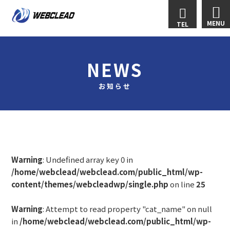
MENU
TEL
NEWS
お知らせ
Warning
: Undefined array key 0 in
/home/webclead/webclead.com/public_html/wp-
content/themes/webcleadwp/single.php
on line
25
Warning
: Attempt to read property "cat_name" on null
in
/home/webclead/webclead.com/public_html/wp-