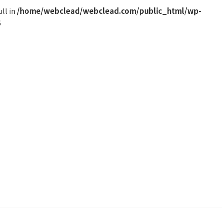
ll in
/home/webclead/webclead.com/public_html/wp-
6