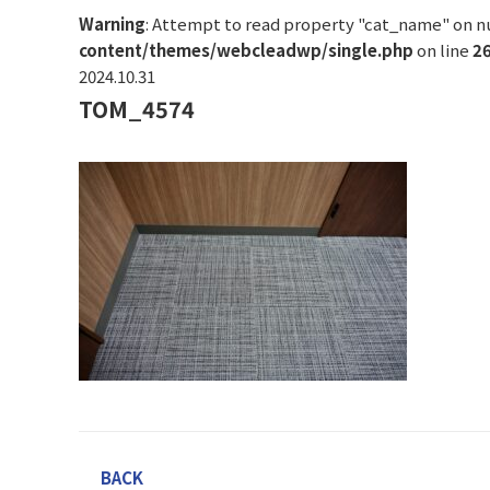
Warning
: Attempt to read property "cat_name" on nu
content/themes/webcleadwp/single.php
on line
2
2024.10.31
TOM_4574
BACK