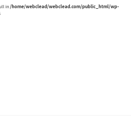
ll in
/home/webclead/webclead.com/public_html/wp-
6