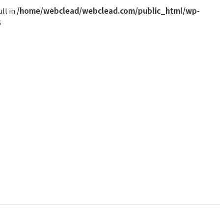
ll in
/home/webclead/webclead.com/public_html/wp-
6