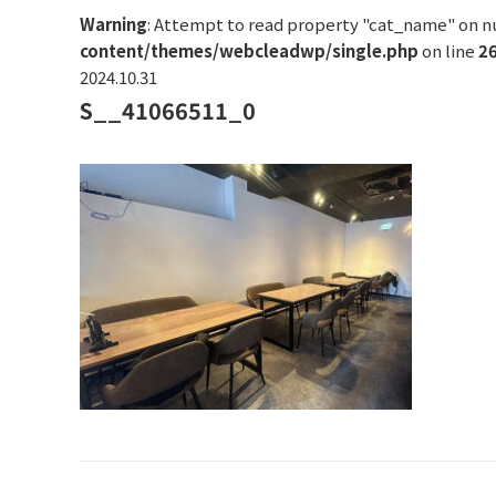
Warning
: Attempt to read property "cat_name" on nu
content/themes/webcleadwp/single.php
on line
2
2024.10.31
S__41066511_0