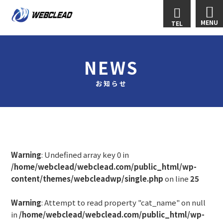
MENU
TEL
NEWS
お知らせ
Warning
: Undefined array key 0 in
/home/webclead/webclead.com/public_html/wp-
content/themes/webcleadwp/single.php
on line
25
Warning
: Attempt to read property "cat_name" on null
in
/home/webclead/webclead.com/public_html/wp-