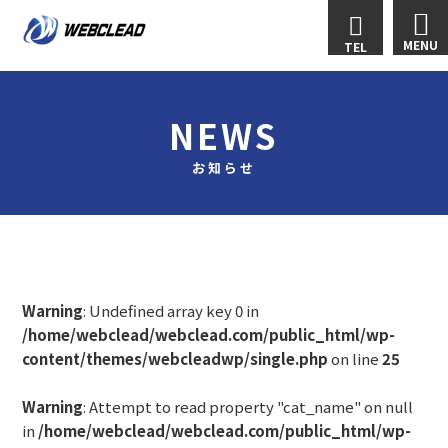
MENU
TEL
NEWS
お知らせ
Warning
: Undefined array key 0 in
/home/webclead/webclead.com/public_html/wp-
content/themes/webcleadwp/single.php
on line
25
Warning
: Attempt to read property "cat_name" on null
in
/home/webclead/webclead.com/public_html/wp-