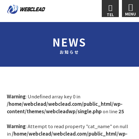
MENU
TEL
NEWS
お知らせ
Warning
: Undefined array key 0 in
/home/webclead/webclead.com/public_html/wp-
content/themes/webcleadwp/single.php
on line
25
Warning
: Attempt to read property "cat_name" on null
in
/home/webclead/webclead.com/public_html/wp-