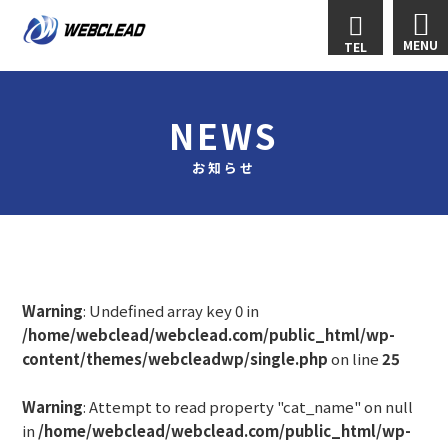
MENU
TEL
NEWS
お知らせ
Warning
: Undefined array key 0 in
/home/webclead/webclead.com/public_html/wp-
content/themes/webcleadwp/single.php
on line
25
Warning
: Attempt to read property "cat_name" on null
in
/home/webclead/webclead.com/public_html/wp-