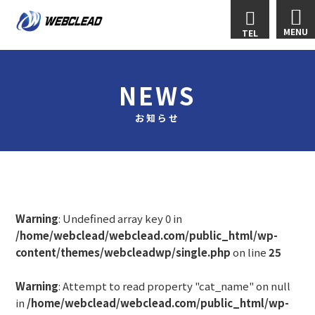
MENU
TEL
NEWS
お知らせ
Warning
: Undefined array key 0 in
/home/webclead/webclead.com/public_html/wp-
content/themes/webcleadwp/single.php
on line
25
Warning
: Attempt to read property "cat_name" on null
in
/home/webclead/webclead.com/public_html/wp-