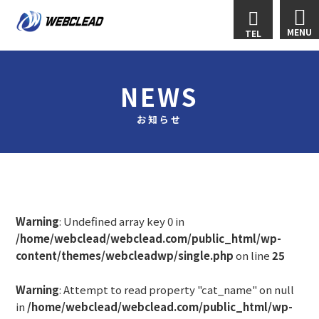
MENU
TEL
NEWS
お知らせ
Warning
: Undefined array key 0 in
/home/webclead/webclead.com/public_html/wp-
content/themes/webcleadwp/single.php
on line
25
Warning
: Attempt to read property "cat_name" on null
in
/home/webclead/webclead.com/public_html/wp-