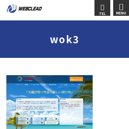
MENU
TEL
wok3